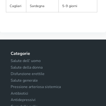
Cagliari
Sardegna
5-9 giorni
Categorie
Salute dell’ uomo
Salute della donna
Disfunzione erettile
Salute generale
Pressione arteriosa sistemica
Antibiotici
Antidepressivi