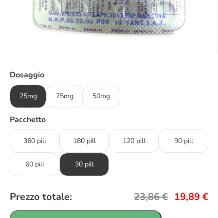
Dosaggio
25mg
75mg
50mg
Pacchetto
360 pill
180 pill
120 pill
90 pill
60 pill
30 pill
Prezzo totale:
23,86
€
19,89
€