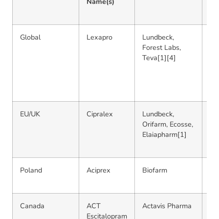
Name(s)
Pa
(S
Global
Lexapro
Lundbeck,
5m
Forest Labs,
15
Teva[1][4]
tab
bli
10
bo
EU/UK
Cipralex
Lundbeck,
5m
Orifarm, Ecosse,
15
Elaiapharm[1]
mel
dr
Poland
Aciprex
Biofarm
Ta
bli
Canada
ACT
Actavis Pharma
Or
Escitalopram
dis