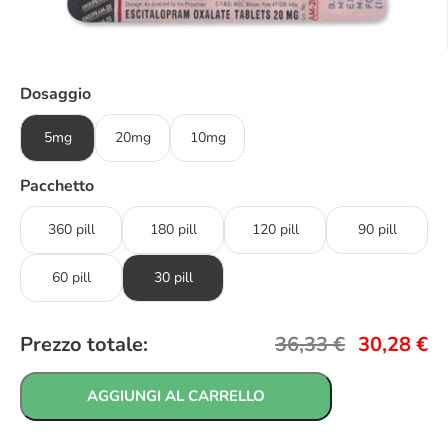
Dosaggio
5mg
20mg
10mg
Pacchetto
360 pill
180 pill
120 pill
90 pill
60 pill
30 pill
Prezzo totale:
36,33
€
30,28
€
AGGIUNGI AL CARRELLO