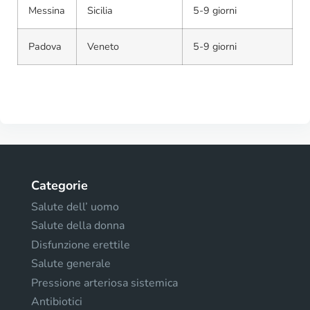
Messina
Sicilia
5-9 giorni
Padova
Veneto
5-9 giorni
Categorie
Salute dell’ uomo
Salute della donna
Disfunzione erettile
Salute generale
Pressione arteriosa sistemica
Antibiotici