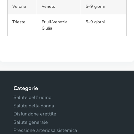
Verona
Veneto
5–9 giorni
Trieste
Friuli-Venezia
5–9 giorni
Giulia
Categorie
Salute dell’ uomo
Salute della donna
Disfunzione erettile
Salute generale
Pressione arteriosa sistemica