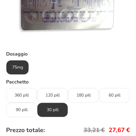
Dosaggio
75mg
Pacchetto
360 pill
120 pill
180 pill
60 pill
90 pill
30 pill
Prezzo totale:
33,21
€
27,67
€