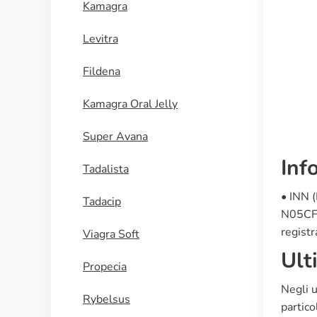
Kamagra
Ossibutinina
Levitra
ACQUISTA
Fildena
Kamagra Oral Jelly
Super Avana
Inf
Tadalista
• INN (
Tadacip
N05CF03
registr
Viagra Soft
Ult
Propecia
Negli u
Rybelsus
partico