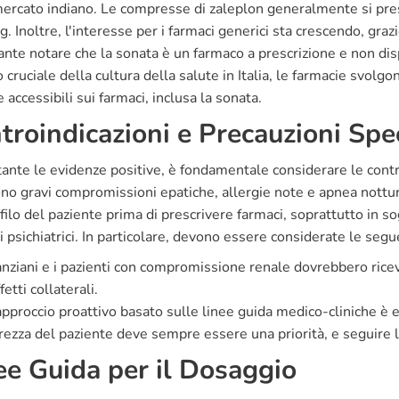
mercato indiano. Le compresse di zaleplon generalmente si pres
. Inoltre, l'interesse per i farmaci generici sta crescendo, graz
ante notare che la sonata è un farmaco a prescrizione e non d
 cruciale della cultura della salute in Italia, le farmacie svolg
e accessibili sui farmaci, inclusa la sonata.
troindicazioni e Precauzioni Spec
nte le evidenze positive, è fondamentale considerare le contro
ono gravi compromissioni epatiche, allergie note e apnea nottu
filo del paziente prima di prescrivere farmaci, soprattutto in s
i psichiatrici. In particolare, devono essere considerate le segu
anziani e i pazienti con compromissione renale dovrebbero ricever
fetti collaterali.
pproccio proattivo basato sulle linee guida medico-cliniche è e
rezza del paziente deve sempre essere una priorità, e seguire le 
ee Guida per il Dosaggio