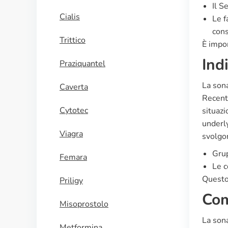
Il S
Cialis
Le f
cons
Trittico
È impor
Ind
Praziquantel
La sona
Caverta
Recenti
Cytotec
situazi
underly
Viagra
svolgon
Grup
Femara
Le c
Questo
Priligy
Com
Misoprostolo
La sona
Metformina