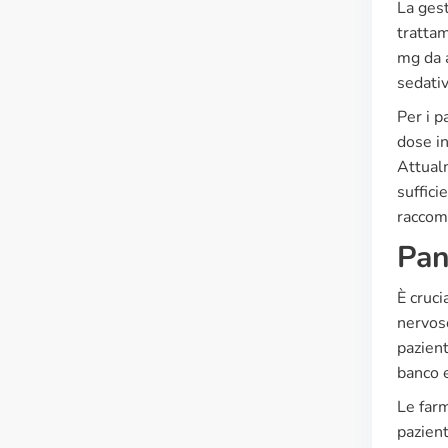
La gest
trattam
mg da a
sedativ
Per i p
dose in
Attualm
suffici
raccoma
Pan
È cruci
nervoso
pazient
banco e
Le farm
pazient