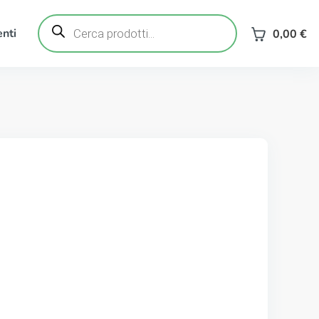
Ricerca
prodotti
nti
0,00
€