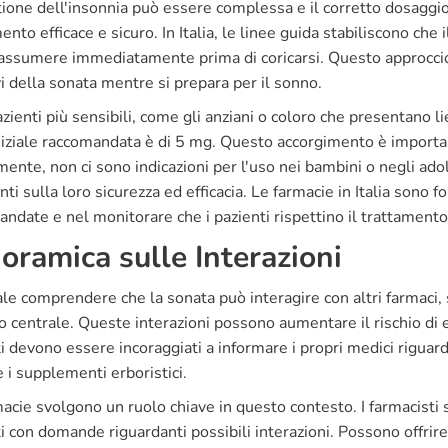
ione dell'insonnia può essere complessa e il corretto dosaggi
ento efficace e sicuro. In Italia, le linee guida stabiliscono ch
ssumere immediatamente prima di coricarsi. Questo approccio c
i della sonata mentre si prepara per il sonno.
azienti più sensibili, come gli anziani o coloro che presentano l
iziale raccomandata è di 5 mg. Questo accorgimento è importante 
ente, non ci sono indicazioni per l'uso nei bambini o negli adole
enti sulla loro sicurezza ed efficacia. Le farmacie in Italia sono
ndate e nel monitorare che i pazienti rispettino il trattamento
oramica sulle Interazioni
ale comprendere che la sonata può interagire con altri farmaci
 centrale. Queste interazioni possono aumentare il rischio di e
i devono essere incoraggiati a informare i propri medici riguardo
 i supplementi erboristici.
acie svolgono un ruolo chiave in questo contesto. I farmacisti s
i con domande riguardanti possibili interazioni. Possono offrire 