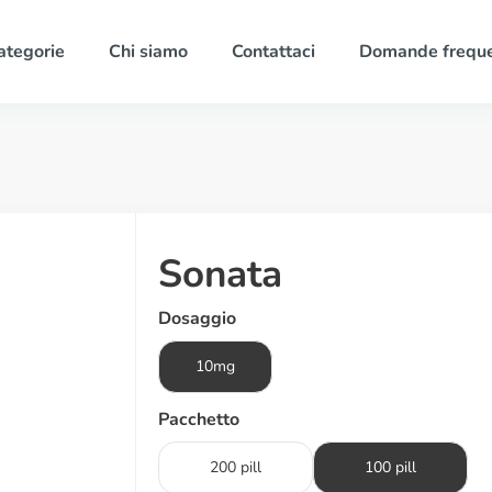
ategorie
Chi siamo
Contattaci
Domande freque
Sonata
Dosaggio
10mg
Pacchetto
200 pill
100 pill