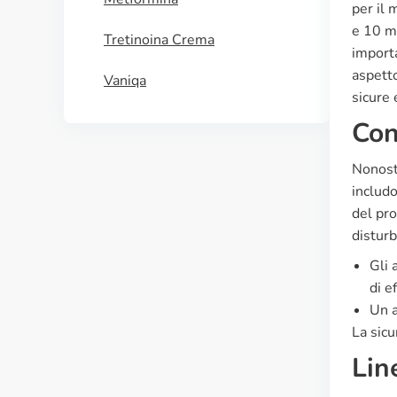
per il 
e 10 mg
Tretinoina Crema
import
aspetto
Vaniqa
sicure 
Con
Nonosta
includ
del pro
disturb
Gli 
di ef
Un a
La sicu
Lin