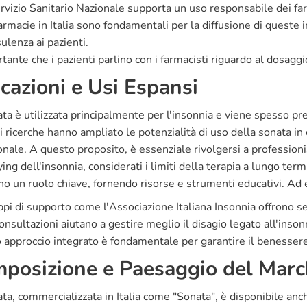
ervizio Sanitario Nazionale supporta un uso responsabile dei far
armacie in Italia sono fondamentali per la diffusione di queste
ulenza ai pazienti.
tante che i pazienti parlino con i farmacisti riguardo al dosaggio
icazioni e Usi Espansi
ta è utilizzata principalmente per l'insonnia e viene spesso prescr
 ricerche hanno ampliato le potenzialità di uso della sonata in 
onale. A questo proposito, è essenziale rivolgersi a professionis
ing dell'insonnia, considerati i limiti della terapia a lungo term
o un ruolo chiave, fornendo risorse e strumenti educativi. Ad
pi di supporto come l'Associazione Italiana Insonnia offrono sem
onsultazioni aiutano a gestire meglio il disagio legato all'inson
 approccio integrato è fondamentale per garantire il benessere
posizione e Paesaggio del Marc
ta, commercializzata in Italia come "Sonata", è disponibile an