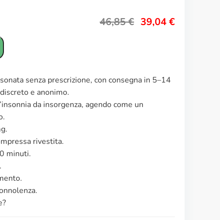
46,85
€
39,04
€
e sonata senza prescrizione, con consegna in 5–14
o discreto e anonimo.
l’insonnia da insorgenza, agendo come un
o.
mg.
mpressa rivestita.
0 minuti.
.
amento.
sonnolenza.
e?