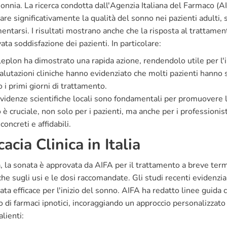
sonnia. La ricerca condotta dall'Agenzia Italiana del Farmaco 
are significativamente la qualità del sonno nei pazienti adulti, s
ntarsi. I risultati mostrano anche che la risposta al trattament
ata soddisfazione dei pazienti. In particolare:
aleplon ha dimostrato una rapida azione, rendendolo utile per l'i
alutazioni cliniche hanno evidenziato che molti pazienti hanno
 i primi giorni di trattamento.
videnze scientifiche locali sono fondamentali per promuovere la 
è cruciale, non solo per i pazienti, ma anche per i professionis
concreti e affidabili.
cacia Clinica in Italia
ia, la sonata è approvata da AIFA per il trattamento a breve ter
che sugli usi e le dosi raccomandate. Gli studi recenti evidenz
tata efficace per l'inizio del sonno. AIFA ha redatto linee guid
o di farmaci ipnotici, incoraggiando un approccio personalizzato
alienti: