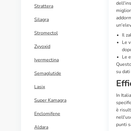
dell'in
Strattera
miglior
addorme
Silagra
un'elev
Stromectol
Il z
Le v
Zyvoxid
dopo
Le e
Ivermectina
Questo 
su dati 
Semaglutide
Effi
Lasix
In Ital
Super Kamagra
specifi
è risul
Enclomifene
nell'us
punti s
Aldara