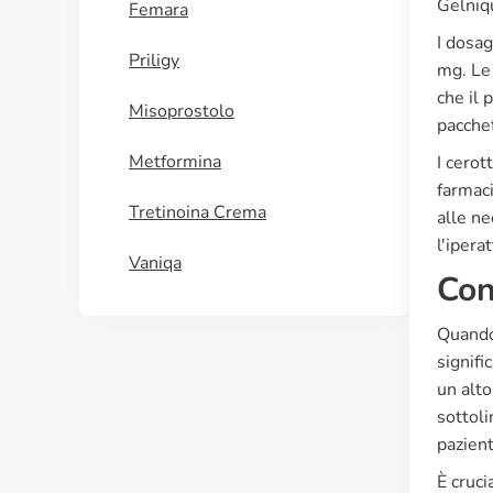
Gelniqu
Femara
I dosag
Priligy
mg. Le 
che il 
Misoprostolo
pacchet
Metformina
I cerot
farmaci
Tretinoina Crema
alle ne
l'ipera
Vaniqa
Con
Quando 
signifi
un alto
sottoli
pazient
È cruci