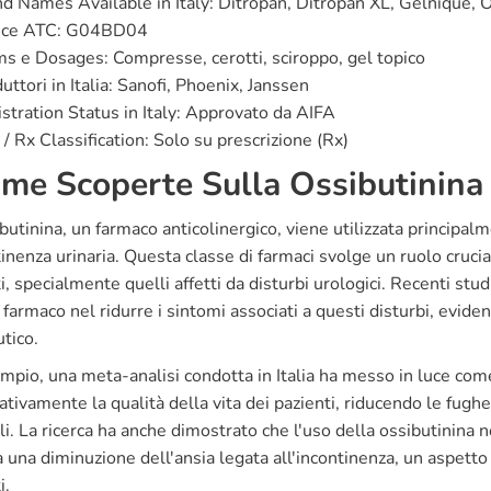
d Names Available in Italy: Ditropan, Ditropan XL, Gelnique, 
ice ATC: G04BD04
s e Dosages: Compresse, cerotti, sciroppo, gel topico
uttori in Italia: Sanofi, Phoenix, Janssen
stration Status in Italy: Approvato da AIFA
/ Rx Classification: Solo su prescrizione (Rx)
ime Scoperte Sulla Ossibutinina
butinina, un farmaco anticolinergico, viene utilizzata principalme
tinenza urinaria. Questa classe di farmaci svolge un ruolo cruci
i, specialmente quelli affetti da disturbi urologici. Recenti stud
farmaco nel ridurre i sintomi associati a questi disturbi, evid
tico.
pio, una meta-analisi condotta in Italia ha messo in luce come
cativamente la qualità della vita dei pazienti, riducendo le fughe
li. La ricerca ha anche dimostrato che l'uso della ossibutinina no
 una diminuzione dell'ansia legata all'incontinenza, un aspett
i.