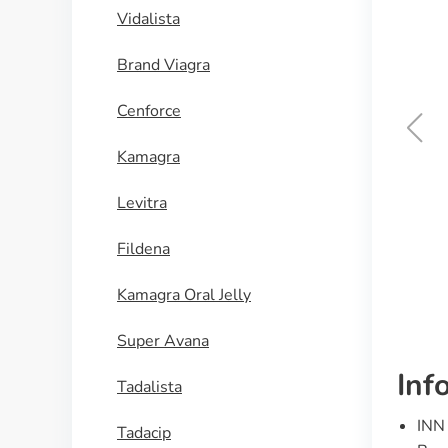
Vidalista
Brand Viagra
Cenforce
Kamagra
Grandaxin
Levitra
ACQUISTA
Fildena
Kamagra Oral Jelly
Super Avana
Inf
Tadalista
INN
Tadacip