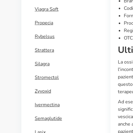
Bran
Cod
Viagra Soft
Form
Propecia
Prod
Regi
Rybelsus
OTC 
Ult
Strattera
La ossi
Silagra
l'incon
pazient
Stromectol
questo 
Zyvoxid
terapeu
Ad esem
Ivermectina
signifi
vescica
Semaglutide
anche a
pazient
Lasix