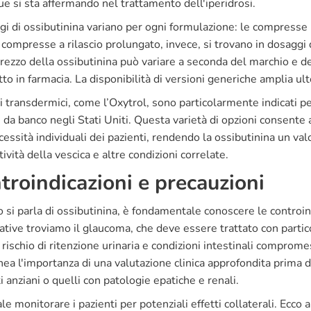
e si sta affermando nel trattamento dell'iperidrosi.
gi di ossibutinina variano per ogni formulazione: le compresse
compresse a rilascio prolungato, invece, si trovano in dosagg
prezzo della ossibutinina può variare a seconda del marchio e d
to in farmacia. La disponibilità di versioni generiche amplia u
ti transdermici, come l’Oxytrol, sono particolarmente indicati 
 da banco negli Stati Uniti. Questa varietà di opzioni consente 
cessità individuali dei pazienti, rendendo la ossibutinina un v
ttività della vescica e altre condizioni correlate.
troindicazioni e precauzioni
si parla di ossibutinina, è fondamentale conoscere le controindi
cative troviamo il glaucoma, che deve essere trattato con partic
 rischio di ritenzione urinaria e condizioni intestinali comprom
nea l'importanza di una valutazione clinica approfondita prima d
i anziani o quelli con patologie epatiche e renali.
ale monitorare i pazienti per potenziali effetti collaterali. Ecco