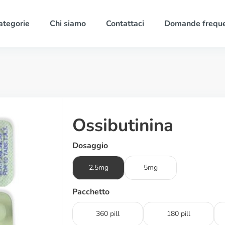
ategorie
Chi siamo
Contattaci
Domande freque
Ossibutinina
Dosaggio
2.5mg
5mg
Pacchetto
360 pill
180 pill