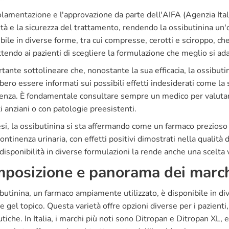
olamentazione e l'approvazione da parte dell'AIFA (Agenzia Ita
ità e la sicurezza del trattamento, rendendo la ossibutinina un'op
bile in diverse forme, tra cui compresse, cerotti e sciroppo, ch
endo ai pazienti di scegliere la formulazione che meglio si adatt
tante sottolineare che, nonostante la sua efficacia, la ossibutini
ero essere informati sui possibili effetti indesiderati come la s
nza. È fondamentale consultare sempre un medico per valutare i
i anziani o con patologie preesistenti.
esi, la ossibutinina si sta affermando come un farmaco prezioso p
continenza urinaria, con effetti positivi dimostrati nella qualità d
disponibilità in diverse formulazioni la rende anche una scelta v
posizione e panorama dei marc
butinina, un farmaco ampiamente utilizzato, è disponibile in di
 e gel topico. Questa varietà offre opzioni diverse per i pazienti
tiche. In Italia, i marchi più noti sono Ditropan e Ditropan XL