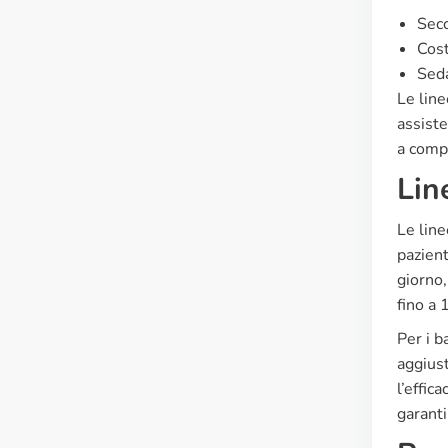
Secc
Cost
Sed
Le line
assiste
a compl
Lin
Le line
pazient
giorno,
fino a 
Per i b
aggiust
l’effic
garanti