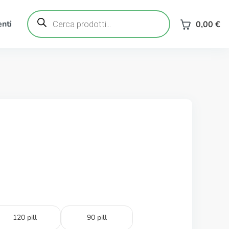
Ricerca
prodotti
nti
0,00
€
120 pill
90 pill