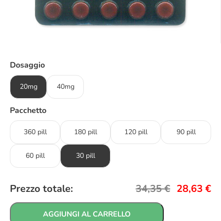
Dosaggio
20mg
40mg
Pacchetto
360 pill
180 pill
120 pill
90 pill
60 pill
30 pill
Prezzo totale:
34,35
€
28,63
€
AGGIUNGI AL CARRELLO