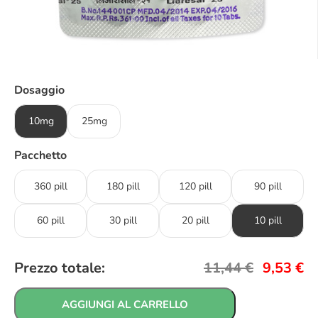
Dosaggio
10mg
25mg
Pacchetto
360 pill
180 pill
120 pill
90 pill
60 pill
30 pill
20 pill
10 pill
Prezzo totale:
11,44
€
9,53
€
AGGIUNGI AL CARRELLO