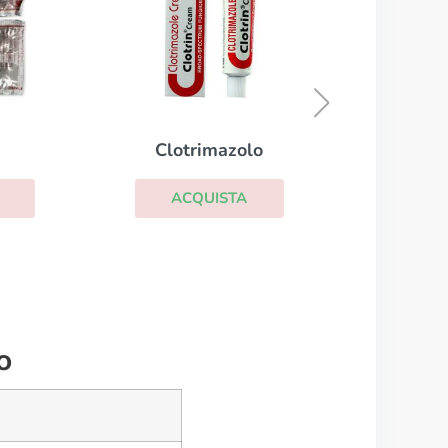
Grifulvin V
ACQUISTA
o