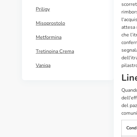
scorret
Priligy
rimbors
l'acqui
Misoprostolo
attesa
che l’i
Metformina
conferm
segnala
Tretinoina Crema
dell'it
Vaniqa
pilastr
Lin
Quando 
dell'ef
del paz
comuni
Cond