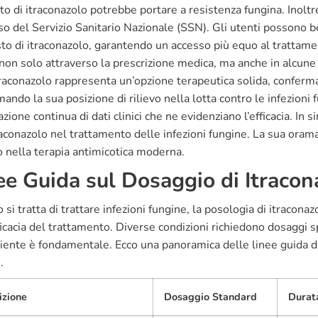
to di itraconazolo potrebbe portare a resistenza fungina. Inoltre
o del Servizio Sanitario Nazionale (SSN). Gli utenti possono be
sto di itraconazolo, garantendo un accesso più equo al trattame
 non solo attraverso la prescrizione medica, ma anche in alcu
traconazolo rappresenta un’opzione terapeutica solida, confermata
ando la sua posizione di rilievo nella lotta contro le infezion
zione continua di dati clinici che ne evidenziano l’efficacia. In s
raconazolo nel trattamento delle infezioni fungine. La sua oramai 
o nella terapia antimicotica moderna.
ee Guida sul Dosaggio di Itracon
si tratta di trattare infezioni fungine, la posologia di itracona
ficacia del trattamento. Diverse condizioni richiedono dosaggi sp
iente è fondamentale. Ecco una panoramica delle linee guida di
.
izione
Dosaggio Standard
Durat