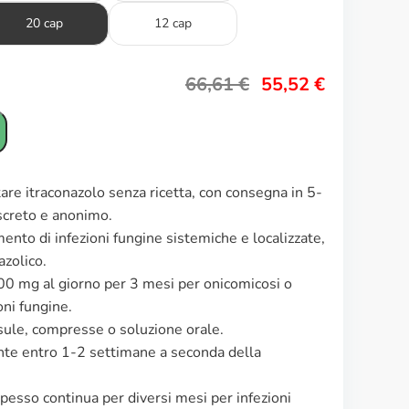
20 cap
12 cap
66,61
€
55,52
€
tare itraconazolo senza ricetta, con consegna in 5-
iscreto e anonimo.
amento di infezioni fungine sistemiche e localizzate,
azolico.
200 mg al giorno per 3 mesi per onicomicosi o
ni fungine.
sule, compresse o soluzione orale.
ente entro 1-2 settimane a seconda della
spesso continua per diversi mesi per infezioni