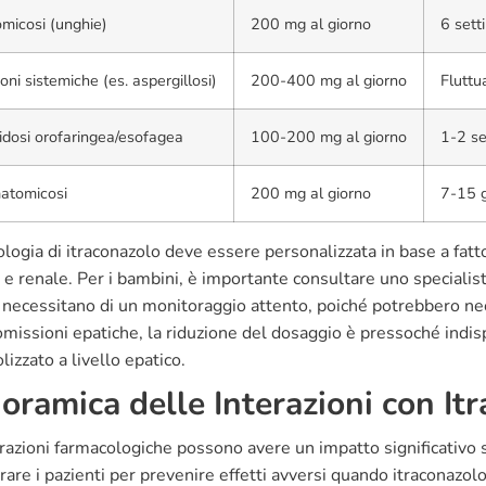
micosi (unghie)
200 mg al giorno
6 sett
ioni sistemiche (es. aspergillosi)
200-400 mg al giorno
Fluttu
dosi orofaringea/esofagea
100-200 mg al giorno
1-2 s
atomicosi
200 mg al giorno
7-15 g
logia di itraconazolo deve essere personalizzata in base a fatto
 e renale. Per i bambini, è importante consultare uno specialista,
 necessitano di un monitoraggio attento, poiché potrebbero nece
missioni epatiche, la riduzione del dosaggio è pressoché indis
izzato a livello epatico.
oramica delle Interazioni con It
razioni farmacologiche possono avere un impatto significativo su
are i pazienti per prevenire effetti avversi quando itraconazolo