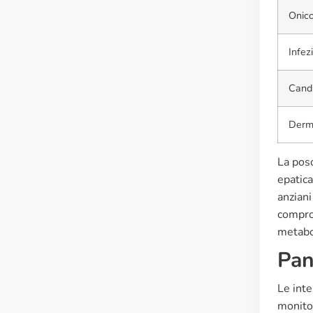
Onico
Infez
Candi
Derm
La poso
epatica
anziani
compro
metabol
Pan
Le inte
monitor