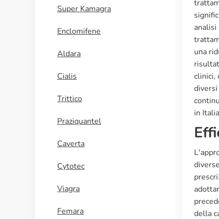
trattam
Super Kamagra
signifi
analisi
Enclomifene
trattam
una rid
Aldara
risulta
Cialis
clinici
diversi
Trittico
continu
in Ital
Praziquantel
Effi
Caverta
L'appro
diverse
Cytotec
prescri
Viagra
adottar
precede
Femara
della c