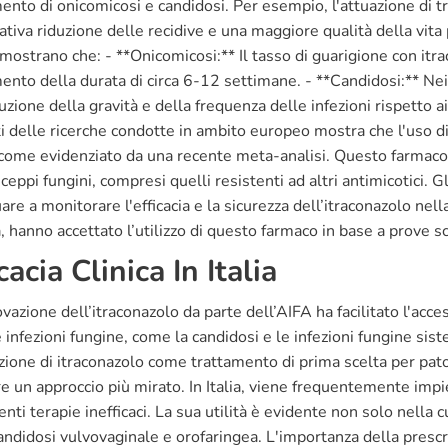
ento di onicomicosi e candidosi. Per esempio, l'attuazione di t
cativa riduzione delle recidive e una maggiore qualità della vita p
 mostrano che: - **Onicomicosi:** Il tasso di guarigione con i
ento della durata di circa 6-12 settimane. - **Candidosi:** Nei p
uzione della gravità e della frequenza delle infezioni rispetto 
ti delle ricerche condotte in ambito europeo mostra che l'uso di
, come evidenziato da una recente meta-analisi. Questo farmaco è 
 ceppi fungini, compresi quelli resistenti ad altri antimicotici. 
are a monitorare l'efficacia e la sicurezza dell’itraconazolo nella
ia, hanno accettato l’utilizzo di questo farmaco in base a prove sc
cacia Clinica In Italia
vazione dell’itraconazolo da parte dell’AIFA ha facilitato l'acc
 infezioni fungine, come la candidosi e le infezioni fungine sis
zione di itraconazolo come trattamento di prima scelta per pato
e un approccio più mirato. In Italia, viene frequentemente impi
nti terapie inefficaci. La sua utilità è evidente non solo nella
andidosi vulvovaginale e orofaringea. L'importanza della presc