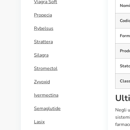
Viagra Soft
Nomi 
Propecia
Codi
Rybelsus
Form
Strattera
Produ
Silagra
Stato
Stromectol
Class
Zyvoxid
Ivermectina
Ult
Semaglutide
Negli u
sistemi
Lasix
farmaco