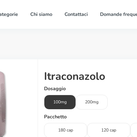
ategorie
Chi siamo
Contattaci
Domande freque
Itraconazolo
Dosaggio
100mg
200mg
Pacchetto
180 cap
120 cap