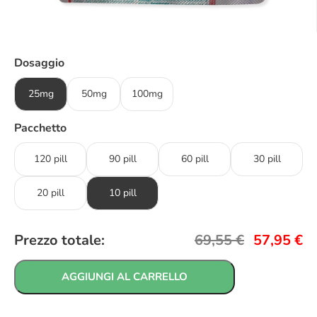
Dosaggio
25mg
50mg
100mg
Pacchetto
120 pill
90 pill
60 pill
30 pill
20 pill
10 pill
Prezzo totale:
69,55
€
57,95
€
AGGIUNGI AL CARRELLO