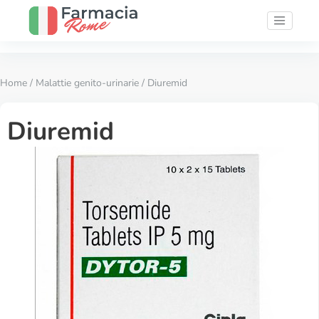
Home
/
Malattie genito-urinarie
/ Diuremid
Diuremid