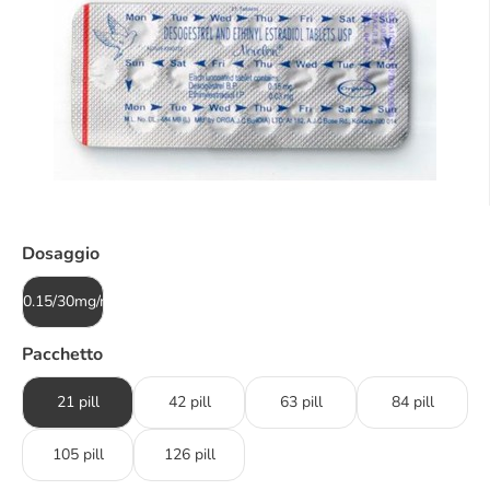
Dosaggio
0.15/30mg/mcg
Pacchetto
21 pill
42 pill
63 pill
84 pill
105 pill
126 pill