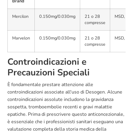
Brand
Mercilon
0.150mg/0.030mg
21 o 28
MSD, Or
compresse
Marvelon
0.150mg/0.030mg
21 o 28
MSD, Or
compresse
Controindicazioni e
Precauzioni Speciali
È fondamentale prestare attenzione alle
controindicazioni associate all'uso di Desogen. Alcune
controindicazioni assolute includono la gravidanza
sospetta, tromboembolie recenti e gravi malattie
epatiche. Prima di prescrivere questo anticoncezionale,
è essenziale che i professionisti sanitari eseguano una
valutazione completa della storia medica della