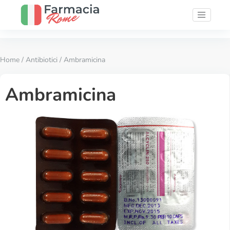
Home
/
Antibiotici
/ Ambramicina
Ambramicina