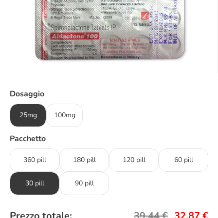
Dosaggio
25mg
100mg
Pacchetto
360 pill
180 pill
120 pill
60 pill
30 pill
90 pill
Prezzo totale:
39,44
€
32,87
€