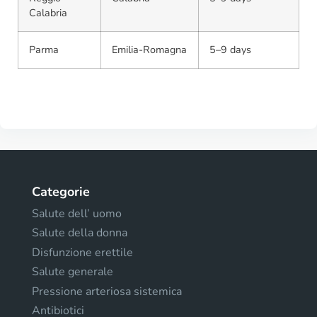
Calabria
Parma
Emilia-Romagna
5–9 days
Categorie
Salute dell’ uomo
Salute della donna
Disfunzione erettile
Salute generale
Pressione arteriosa sistemica
Antibiotici