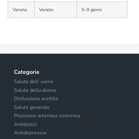
Verona
Veneto
5–9 giorni
Categorie
Salute dell’ uomo
Salute della donna
Disfunzione erettile
Salute generale
Pressione arteriosa sistemica
Antibiotici
Antidepressivi