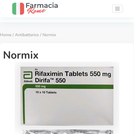
Home
/
Antibatterico
/ Normix
Normix