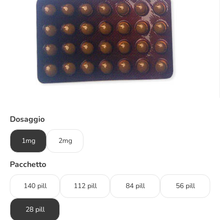
Dosaggio
1mg
2mg
Pacchetto
140 pill
112 pill
84 pill
56 pill
28 pill